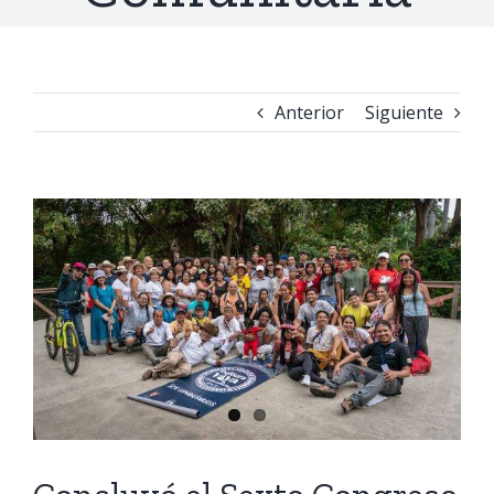
Anterior
Siguiente
Ver
imagen
más
grande