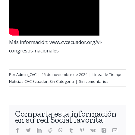
Más información: www.cvcecuador.org/vi-
congresos-nacionales
Por
Admin_CvC
|
15 de noviembre de 2024
|
Línea de Tiempo
,
Noticias CVC Ecuador
,
Sin Categoría
|
Sin comentarios
Comparta esta información
en su red Social favorita!
Facebook
Twitter
LinkedIn
Reddit
WhatsApp
Tumblr
Pinterest
Vk
Xing
Correo
electróni