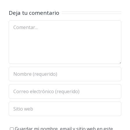
Comunitar
del cerro
Deja tu comentario
sagrado
Comentar
|
Jalunguilla
Guardar mi nombre, email y sitio web en este