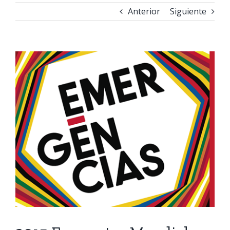
Anterior
Siguiente
Ver
imagen
más
grande