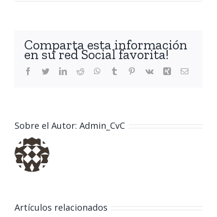
Comparta esta información
en su red Social favorita!
Facebook
Twitter
LinkedIn
Reddit
WhatsApp
Tumblr
Pinterest
Vk
Xing
Correo
electróni
Sobre el Autor:
Admin_CvC
«Memorias
Vivas»: Un
Artículos relacionados