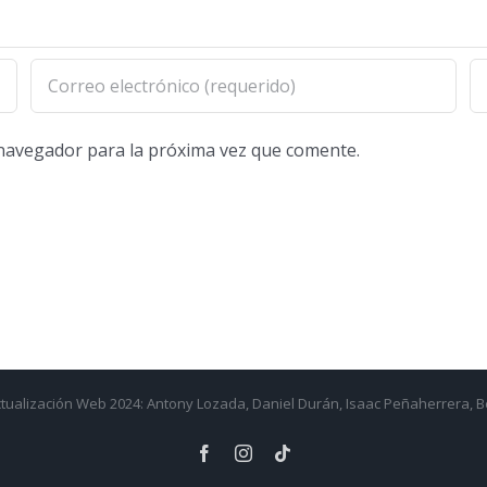
 navegador para la próxima vez que comente.
ctualización Web 2024: Antony Lozada, Daniel Durán, Isaac Peñaherrera, 
Facebook
Instagram
Tiktok