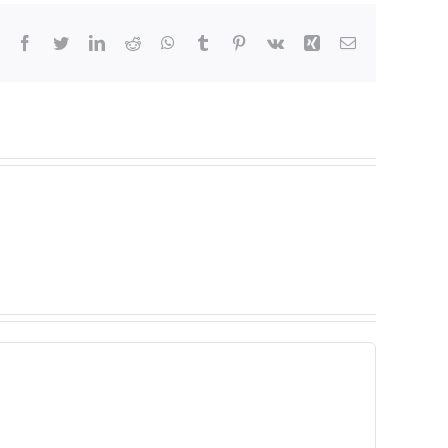
Facebook
Twitter
LinkedIn
Reddit
WhatsApp
Tumblr
Pinterest
Vk
Xing
Correo
electrónico