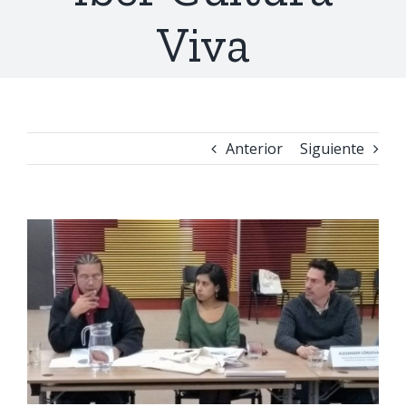
Viva
Anterior
Siguiente
Ver
imagen
más
grande