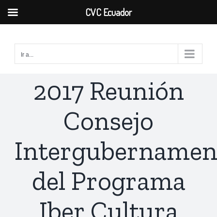
CVC Ecuador
Saltar
al
Ir a...
contenido
2017 Reunión
Consejo
Intergubernamen
del Programa
Iber Cultura