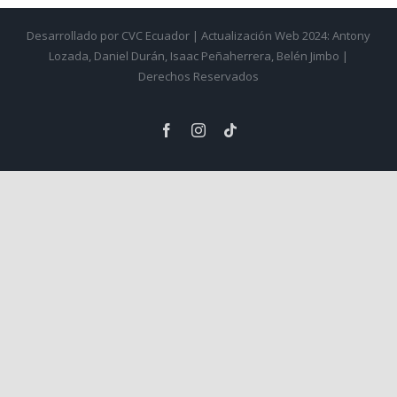
Desarrollado por CVC Ecuador | Actualización Web 2024: Antony
Lozada, Daniel Durán, Isaac Peñaherrera, Belén Jimbo |
Derechos Reservados
Facebook
Instagram
Tiktok