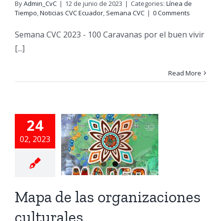
By
Admin_CvC
|
12 de junio de 2023
|
Categories:
Línea de
Tiempo
,
Noticias CVC Ecuador
,
Semana CVC
|
0 Comments
Semana CVC 2023 - 100 Caravanas por el buen vivir
[...]
Read More
24
a de las
02, 2023
nizaciones
lturales
e Tiempo
Noticias
VC Ecuador
Mapa de las organizaciones
culturales