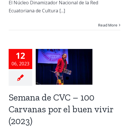
El Núcleo Dinamizador Nacional de la Red
Ecuatoriana de Cultura [...]
Read More
mana de
C – 100
12
rvanas
06, 2023
 el buen
ir (2023)
Semana de CVC – 100
e Tiempo
Noticias
cuador
Semana
Carvanas por el buen vivir
CVC
(2023)