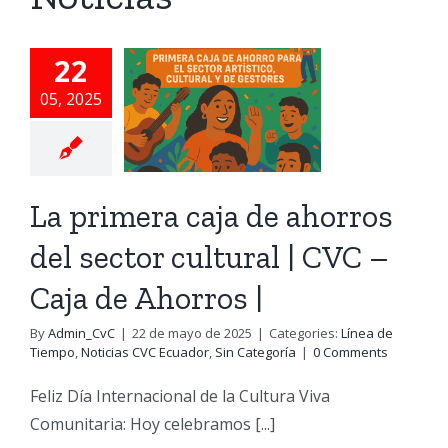
aja de
rros del
22
sector
05, 2025
ltural |
 – Caja
Ahorros |
La primera caja de ahorros
e Tiempo
Noticias
del sector cultural | CVC –
 Ecuador
Sin
Caja de Ahorros |
Categoría
By
Admin_CvC
|
22 de mayo de 2025
|
Categories:
Línea de
Tiempo
,
Noticias CVC Ecuador
,
Sin Categoría
|
0 Comments
Feliz Día Internacional de la Cultura Viva
Comunitaria: Hoy celebramos [...]