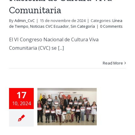
Categoría
Comunitaria
By
Admin_CvC
|
15 de noviembre de 2024
|
Categories:
Línea
de Tiempo
,
Noticias CVC Ecuador
,
Sin Categoría
|
0 Comments
El VI Congreso Nacional de Cultura Viva
Comunitaria (CVC) se [...]
a Red
atoriana
Read More
Cultura
Viva
17
unitaria
10, 2024
la UDET
tregan
tificados