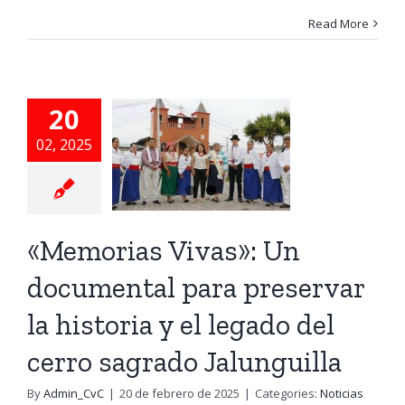
emorias
Read More
as»: Un
umental
para
20
servar la
02, 2025
oria y el
gado del
«Memorias Vivas»: Un
cerro
agrado
documental para preservar
unguilla
la historia y el legado del
as CVC Ecuador
cerro sagrado Jalunguilla
By
Admin_CvC
|
20 de febrero de 2025
|
Categories:
Noticias