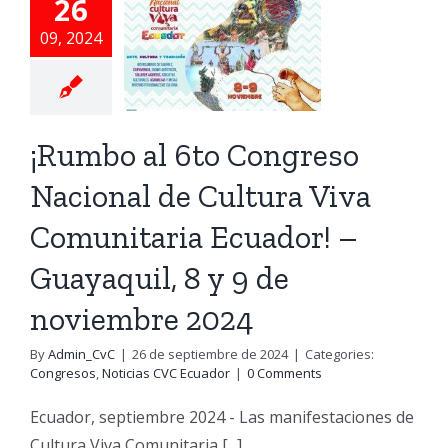
26
ura Viva
09, 2024
unitaria
ador! –
aquil, 8
¡Rumbo al 6to Congreso
y 9 de
Nacional de Cultura Viva
viembre
Comunitaria Ecuador! –
2024
Guayaquil, 8 y 9 de
sos
Noticias CVC
Ecuador
noviembre 2024
By
Admin_CvC
|
26 de septiembre de 2024
|
Categories:
Congresos
,
Noticias CVC Ecuador
|
0 Comments
Ecuador, septiembre 2024 - Las manifestaciones de
Cultura Viva Comunitaria [...]