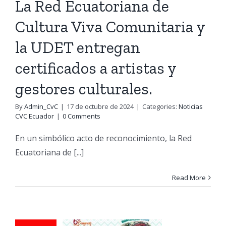
La Red Ecuatoriana de
rtistas y
Cultura Viva Comunitaria y
stores
la UDET entregan
turales.
certificados a artistas y
as CVC Ecuador
gestores culturales.
By
Admin_CvC
|
17 de octubre de 2024
|
Categories:
Noticias
CVC Ecuador
|
0 Comments
En un simbólico acto de reconocimiento, la Red
umbo al
Ecuatoriana de [...]
6to
Read More
ngreso
ional de