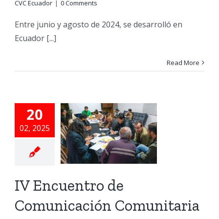
CVC Ecuador
|
0 Comments
Entre junio y agosto de 2024, se desarrolló en
Ecuador [...]
Read More
IV
20
cuentro
02, 2025
de
unicación
unitaria
IV Encuentro de
s CVC Ecuador
Sin
Categoría
Comunicación Comunitaria