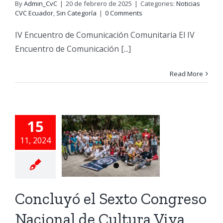
By
Admin_CvC
|
20 de febrero de 2025
|
Categories:
Noticias
CVC Ecuador
,
Sin Categoría
|
0 Comments
IV Encuentro de Comunicación Comunitaria El IV
Encuentro de Comunicación [...]
Read More
cluyó el
Sexto
15
ngreso
11, 2024
ional de
ura Viva
unitaria
Concluyó el Sexto Congreso
e Tiempo
Noticias
Nacional de Cultura Viva
 Ecuador
Sin