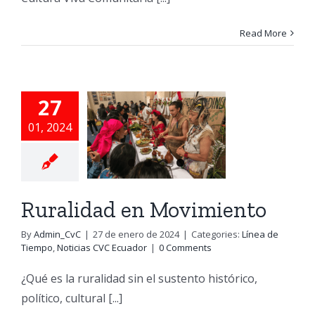
Read More
27
ralidad
01, 2024
en
imiento
e Tiempo
Noticias
VC Ecuador
Ruralidad en Movimiento
By
Admin_CvC
|
27 de enero de 2024
|
Categories:
Línea de
Tiempo
,
Noticias CVC Ecuador
|
0 Comments
¿Qué es la ruralidad sin el sustento histórico,
político, cultural [...]