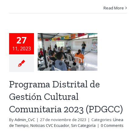
Read More
ograma
trital de
estión
27
ltural
11, 2023
unitaria
2023
PDGCC)
Programa Distrital de
e Tiempo
Noticias
Gestión Cultural
 Ecuador
Sin
Comunitaria 2023 (PDGCC)
Categoría
By
Admin_CvC
|
27 de noviembre de 2023
|
Categories:
Línea
de Tiempo
,
Noticias CVC Ecuador
,
Sin Categoría
|
0 Comments