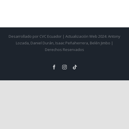
Desarrollado por CVC Ecuador | Actualización Web 2024: Antony
Lozada, Daniel Durán, Isaac Peñaherrera, Belén Jimbo |
Derechos Reservados
Facebook
Instagram
Tiktok