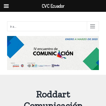
CVC Ecuador
Saltar
al
Ir a...
contenido
Roddart
Comunicación